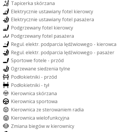
T
a
p
i
c
e
r
k
a
s
k
ó
r
z
a
n
a
E
l
e
k
t
r
y
c
z
n
i
e
u
s
t
a
w
i
a
n
y
f
o
t
e
l
k
i
e
r
o
w
c
y
E
l
e
k
t
r
y
c
z
n
i
e
u
s
t
a
w
i
a
n
y
f
o
t
e
l
p
a
s
a
ż
e
r
a
P
o
d
g
r
z
e
w
a
n
y
f
o
t
e
l
k
i
e
r
o
w
c
y
P
o
d
g
r
z
e
w
a
n
y
f
o
t
e
l
p
a
s
a
ż
e
r
a
R
e
g
u
l
.
e
l
e
k
t
r
.
p
o
d
p
a
r
c
i
a
l
ę
d
ź
w
i
o
w
e
g
o
-
k
i
e
r
o
w
c
a
R
e
g
u
l
.
e
l
e
k
t
r
.
p
o
d
p
a
r
c
i
a
l
ę
d
ź
w
i
o
w
e
g
o
-
p
a
s
a
ż
e
r
S
p
o
r
t
o
w
e
f
o
t
e
l
e
-
p
r
z
ó
d
O
g
r
z
e
w
a
n
e
s
i
e
d
z
e
n
i
a
t
y
l
n
e
P
o
d
ł
o
k
i
e
t
n
i
k
i
-
p
r
z
ó
d
P
o
d
ł
o
k
i
e
t
n
i
k
i
-
t
y
ł
K
i
e
r
o
w
n
i
c
a
s
k
ó
r
z
a
n
a
K
i
e
r
o
w
n
i
c
a
s
p
o
r
t
o
w
a
K
i
e
r
o
w
n
i
c
a
z
e
s
t
e
r
o
w
a
n
i
e
m
r
a
d
i
a
K
i
e
r
o
w
n
i
c
a
w
i
e
l
o
f
u
n
k
c
y
j
n
a
Z
m
i
a
n
a
b
i
e
g
ó
w
w
k
i
e
r
o
w
n
i
c
y