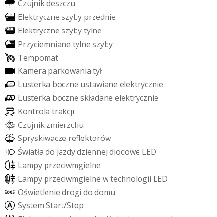
C
z
u
j
n
i
k
d
e
s
z
c
z
u
E
l
e
k
t
r
y
c
z
n
e
s
z
y
b
y
p
r
z
e
d
n
i
e
E
l
e
k
t
r
y
c
z
n
e
s
z
y
b
y
t
y
l
n
e
P
r
z
y
c
i
e
m
n
i
a
n
e
t
y
l
n
e
s
z
y
b
y
T
e
m
p
o
m
a
t
K
a
m
e
r
a
p
a
r
k
o
w
a
n
i
a
t
y
ł
L
u
s
t
e
r
k
a
b
o
c
z
n
e
u
s
t
a
w
i
a
n
e
e
l
e
k
t
r
y
c
z
n
i
e
L
u
s
t
e
r
k
a
b
o
c
z
n
e
s
k
ł
a
d
a
n
e
e
l
e
k
t
r
y
c
z
n
i
e
K
o
n
t
r
o
l
a
t
r
a
k
c
j
i
C
z
u
j
n
i
k
z
m
i
e
r
z
c
h
u
S
p
r
y
s
k
i
w
a
c
z
e
r
e
f
e
k
t
o
r
ó
w
Ś
w
i
a
t
ł
a
d
o
j
a
z
d
y
d
z
i
e
n
n
e
j
d
i
o
d
o
w
e
L
E
D
L
a
m
p
y
p
r
z
e
c
i
w
m
g
i
e
l
n
e
L
a
m
p
y
p
r
z
e
c
i
w
m
g
i
e
l
n
e
w
t
e
c
h
n
o
l
o
g
i
i
L
E
D
O
ś
w
i
e
t
l
e
n
i
e
d
r
o
g
i
d
o
d
o
m
u
S
y
s
t
e
m
S
t
a
r
t
/
S
t
o
p