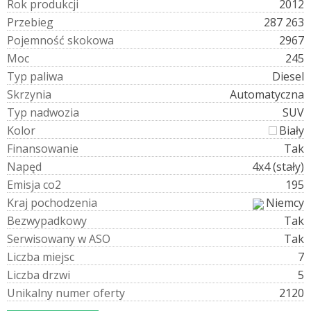
R
o
k
p
r
o
d
u
k
c
j
i
2012
P
r
z
e
b
i
e
g
287 263
P
o
j
e
m
n
o
ś
ć
s
k
o
k
o
w
a
2967
M
o
c
245
T
y
p
p
a
l
i
w
a
Diesel
S
k
r
z
y
n
i
a
Automatyczna
T
y
p
n
a
d
w
o
z
i
a
SUV
K
o
l
o
r
Biały
F
i
n
a
n
s
o
w
a
n
i
e
Tak
N
a
p
ę
d
4x4 (stały)
E
m
i
s
j
a
c
o
2
195
K
r
a
j
p
o
c
h
o
d
z
e
n
i
a
Niemcy
B
e
z
w
y
p
a
d
k
o
w
y
Tak
S
e
r
w
i
s
o
w
a
n
y
w
A
S
O
Tak
L
i
c
z
b
a
m
i
e
j
s
c
7
L
i
c
z
b
a
d
r
z
w
i
5
U
n
i
k
a
l
n
y
n
u
m
e
r
o
f
e
r
t
y
2120