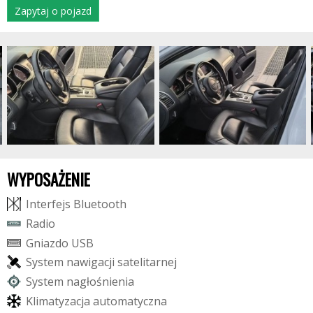
Zapytaj o pojazd
WYPOSAŻENIE
I
n
t
e
r
f
e
j
s
B
l
u
e
t
o
o
t
h
R
a
d
i
o
G
n
i
a
z
d
o
U
S
B
S
y
s
t
e
m
n
a
w
i
g
a
c
j
i
s
a
t
e
l
i
t
a
r
n
e
j
S
y
s
t
e
m
n
a
g
ł
o
ś
n
i
e
n
i
a
K
l
i
m
a
t
y
z
a
c
j
a
a
u
t
o
m
a
t
y
c
z
n
a