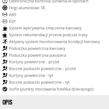
E
l
e
k
t
r
o
n
i
c
z
n
a
k
o
n
t
r
o
l
a
c
i
ś
n
i
e
n
i
a
w
o
p
o
n
a
c
h
F
e
l
g
i
a
l
u
m
i
n
i
o
w
e
1
8
A
B
S
E
S
P
S
y
s
t
e
m
w
y
k
r
y
w
a
n
i
a
z
m
ę
c
z
e
n
i
a
k
i
e
r
o
w
c
y
S
y
s
t
e
m
r
e
k
o
m
e
n
d
a
c
j
i
p
r
z
e
r
w
p
o
d
c
z
a
s
t
r
a
s
y
A
k
t
y
w
n
y
s
y
s
t
e
m
m
o
n
i
t
o
r
o
w
a
n
i
a
k
o
n
d
y
c
j
i
k
i
e
r
o
w
c
y
P
o
d
u
s
z
k
a
p
o
w
i
e
t
r
z
n
a
k
i
e
r
o
w
c
y
P
o
d
u
s
z
k
a
p
o
w
i
e
t
r
z
n
a
p
a
s
a
ż
e
r
a
K
u
r
t
y
n
y
p
o
w
i
e
t
r
z
n
e
-
p
r
z
ó
d
B
o
c
z
n
e
p
o
d
u
s
z
k
i
p
o
w
i
e
t
r
z
n
e
-
p
r
z
ó
d
K
u
r
t
y
n
y
p
o
w
i
e
t
r
z
n
e
-
t
y
ł
B
o
c
z
n
e
p
o
d
u
s
z
k
i
p
o
w
i
e
t
r
z
n
e
-
t
y
ł
I
s
o
f
i
x
(
p
u
n
k
t
y
m
o
c
o
w
a
n
i
a
f
o
t
e
l
i
k
a
d
z
i
e
c
i
ę
c
e
g
o
)
OPIS