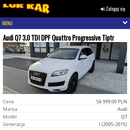
Zaloguj się
MENU
Audi Q7 3.0 TDI DPF Quattro Progressive Tiptr
C
e
n
a
56 999.00 PLN
M
a
r
k
a
Audi
M
o
d
e
l
Q7
G
e
n
e
r
a
c
j
a
I (2005-2015)