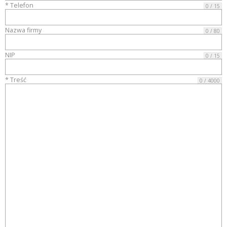
* Telefon
0 / 15
Nazwa firmy
0 / 80
NIP
0 / 15
* Treść
0 / 4000