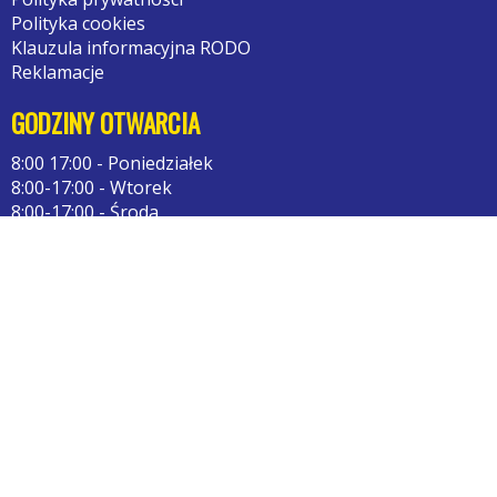
Polityka cookies
Klauzula informacyjna RODO
Reklamacje
GODZINY OTWARCIA
8:00 17:00 - Poniedziałek
8:00-17:00 - Wtorek
8:00-17:00 - Środa
8:00-17:00 - Czwartek
8:00-17.00 - Piątek
10:00-16:00 - Sobota
KONTAKT
Tel: 793145141
62-020 Swarzędz
Kontakt: przez formularz
Serwis wykorzystuje pliki cookies. Jeżeli nie blokujesz plików, to
Zamknij
zgadzasz się na ich użycie oraz zapisywanie w pamięci urządzenia.