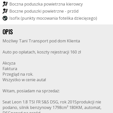
B
o
c
z
n
a
p
o
d
u
s
z
k
a
p
o
w
i
e
t
r
z
n
a
k
i
e
r
o
w
c
y
B
o
c
z
n
e
p
o
d
u
s
z
k
i
p
o
w
i
e
t
r
z
n
e
-
p
r
z
ó
d
I
s
o
f
i
x
(
p
u
n
k
t
y
m
o
c
o
w
a
n
i
a
f
o
t
e
l
i
k
a
d
z
i
e
c
i
ę
c
e
g
o
)
OPIS
Możliwy Tani Transport pod dom Klienta
Auto po opłatach, koszty rejestracji 160 zł
Akcyza
Faktura
Przegląd na rok.
Wszystko w cenie auta!
Witam, posiadam na sprzedaż:
Seat Leon 1.8 TSI FR S&S DSG, rok 2015produkcji nie
podano, silnik benzynowy 1798cm³ 180KM, automat,