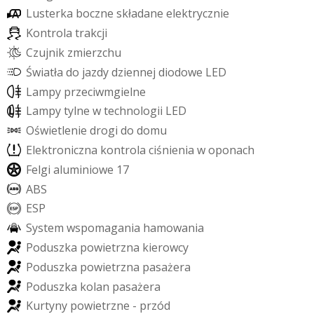
L
u
s
t
e
r
k
a
b
o
c
z
n
e
s
k
ł
a
d
a
n
e
e
l
e
k
t
r
y
c
z
n
i
e
K
o
n
t
r
o
l
a
t
r
a
k
c
j
i
C
z
u
j
n
i
k
z
m
i
e
r
z
c
h
u
Ś
w
i
a
t
ł
a
d
o
j
a
z
d
y
d
z
i
e
n
n
e
j
d
i
o
d
o
w
e
L
E
D
L
a
m
p
y
p
r
z
e
c
i
w
m
g
i
e
l
n
e
L
a
m
p
y
t
y
l
n
e
w
t
e
c
h
n
o
l
o
g
i
i
L
E
D
O
ś
w
i
e
t
l
e
n
i
e
d
r
o
g
i
d
o
d
o
m
u
E
l
e
k
t
r
o
n
i
c
z
n
a
k
o
n
t
r
o
l
a
c
i
ś
n
i
e
n
i
a
w
o
p
o
n
a
c
h
F
e
l
g
i
a
l
u
m
i
n
i
o
w
e
1
7
A
B
S
E
S
P
S
y
s
t
e
m
w
s
p
o
m
a
g
a
n
i
a
h
a
m
o
w
a
n
i
a
P
o
d
u
s
z
k
a
p
o
w
i
e
t
r
z
n
a
k
i
e
r
o
w
c
y
P
o
d
u
s
z
k
a
p
o
w
i
e
t
r
z
n
a
p
a
s
a
ż
e
r
a
P
o
d
u
s
z
k
a
k
o
l
a
n
p
a
s
a
ż
e
r
a
K
u
r
t
y
n
y
p
o
w
i
e
t
r
z
n
e
-
p
r
z
ó
d