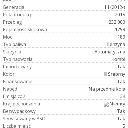
G
e
n
e
r
a
c
j
a
III (2012-)
R
o
k
p
r
o
d
u
k
c
j
i
2015
P
r
z
e
b
i
e
g
232 000
P
o
j
e
m
n
o
ś
ć
s
k
o
k
o
w
a
1798
M
o
c
180
T
y
p
p
a
l
i
w
a
Benzyna
S
k
r
z
y
n
i
a
Automatyczna
T
y
p
n
a
d
w
o
z
i
a
Kombi
I
m
p
o
r
t
o
w
a
n
y
Tak
K
o
l
o
r
Srebrny
F
i
n
a
n
s
o
w
a
n
i
e
Tak
N
a
p
ę
d
Na przednie koła
E
m
i
s
j
a
c
o
2
134
K
r
a
j
p
o
c
h
o
d
z
e
n
i
a
Niemcy
B
e
z
w
y
p
a
d
k
o
w
y
Tak
S
e
r
w
i
s
o
w
a
n
y
w
A
S
O
Tak
L
i
c
z
b
a
m
i
e
j
s
c
5