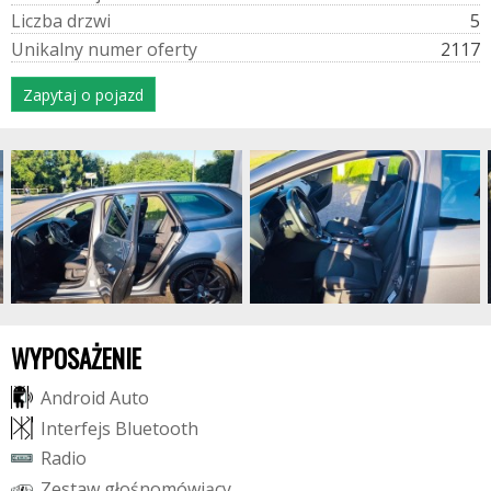
L
i
c
z
b
a
d
r
z
w
i
5
U
n
i
k
a
l
n
y
n
u
m
e
r
o
f
e
r
t
y
2117
Zapytaj o pojazd
WYPOSAŻENIE
A
n
d
r
o
i
d
A
u
t
o
I
n
t
e
r
f
e
j
s
B
l
u
e
t
o
o
t
h
R
a
d
i
o
Z
e
s
t
a
w
g
ł
o
ś
n
o
m
ó
w
i
ą
c
y