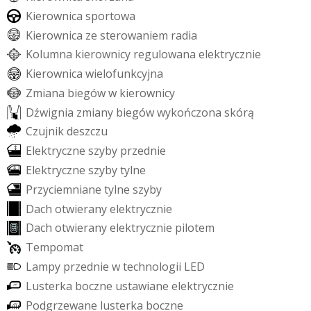
K
i
e
r
o
w
n
i
c
a
s
p
o
r
t
o
w
a
K
i
e
r
o
w
n
i
c
a
z
e
s
t
e
r
o
w
a
n
i
e
m
r
a
d
i
a
K
o
l
u
m
n
a
k
i
e
r
o
w
n
i
c
y
r
e
g
u
l
o
w
a
n
a
e
l
e
k
t
r
y
c
z
n
i
e
K
i
e
r
o
w
n
i
c
a
w
i
e
l
o
f
u
n
k
c
y
j
n
a
Z
m
i
a
n
a
b
i
e
g
ó
w
w
k
i
e
r
o
w
n
i
c
y
D
ź
w
i
g
n
i
a
z
m
i
a
n
y
b
i
e
g
ó
w
w
y
k
o
ń
c
z
o
n
a
s
k
ó
r
ą
C
z
u
j
n
i
k
d
e
s
z
c
z
u
E
l
e
k
t
r
y
c
z
n
e
s
z
y
b
y
p
r
z
e
d
n
i
e
E
l
e
k
t
r
y
c
z
n
e
s
z
y
b
y
t
y
l
n
e
P
r
z
y
c
i
e
m
n
i
a
n
e
t
y
l
n
e
s
z
y
b
y
D
a
c
h
o
t
w
i
e
r
a
n
y
e
l
e
k
t
r
y
c
z
n
i
e
D
a
c
h
o
t
w
i
e
r
a
n
y
e
l
e
k
t
r
y
c
z
n
i
e
p
i
l
o
t
e
m
T
e
m
p
o
m
a
t
L
a
m
p
y
p
r
z
e
d
n
i
e
w
t
e
c
h
n
o
l
o
g
i
i
L
E
D
L
u
s
t
e
r
k
a
b
o
c
z
n
e
u
s
t
a
w
i
a
n
e
e
l
e
k
t
r
y
c
z
n
i
e
P
o
d
g
r
z
e
w
a
n
e
l
u
s
t
e
r
k
a
b
o
c
z
n
e