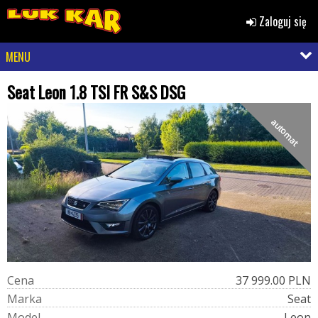
Zaloguj się
MENU
Seat Leon 1.8 TSI FR S&S DSG
automat
C
e
n
a
37 999.00 PLN
M
a
r
k
a
Seat
M
o
d
e
l
Leon