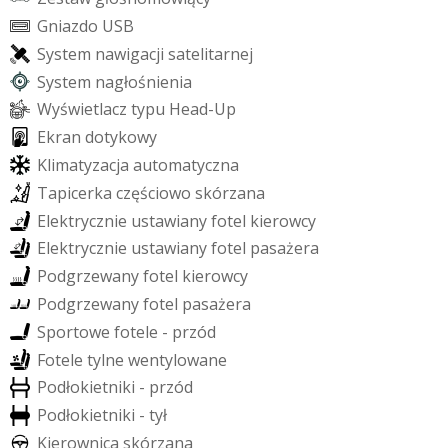
G
n
i
a
z
d
o
U
S
B
S
y
s
t
e
m
n
a
w
i
g
a
c
j
i
s
a
t
e
l
i
t
a
r
n
e
j
S
y
s
t
e
m
n
a
g
ł
o
ś
n
i
e
n
i
a
W
y
ś
w
i
e
t
l
a
c
z
t
y
p
u
H
e
a
d
-
U
p
E
k
r
a
n
d
o
t
y
k
o
w
y
K
l
i
m
a
t
y
z
a
c
j
a
a
u
t
o
m
a
t
y
c
z
n
a
T
a
p
i
c
e
r
k
a
c
z
ę
ś
c
i
o
w
o
s
k
ó
r
z
a
n
a
E
l
e
k
t
r
y
c
z
n
i
e
u
s
t
a
w
i
a
n
y
f
o
t
e
l
k
i
e
r
o
w
c
y
E
l
e
k
t
r
y
c
z
n
i
e
u
s
t
a
w
i
a
n
y
f
o
t
e
l
p
a
s
a
ż
e
r
a
P
o
d
g
r
z
e
w
a
n
y
f
o
t
e
l
k
i
e
r
o
w
c
y
P
o
d
g
r
z
e
w
a
n
y
f
o
t
e
l
p
a
s
a
ż
e
r
a
S
p
o
r
t
o
w
e
f
o
t
e
l
e
-
p
r
z
ó
d
F
o
t
e
l
e
t
y
l
n
e
w
e
n
t
y
l
o
w
a
n
e
P
o
d
ł
o
k
i
e
t
n
i
k
i
-
p
r
z
ó
d
P
o
d
ł
o
k
i
e
t
n
i
k
i
-
t
y
ł
K
i
e
r
o
w
n
i
c
a
s
k
ó
r
z
a
n
a