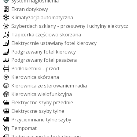
S
y
s
t
e
m
n
a
g
ł
o
ś
n
i
e
n
i
a
E
k
r
a
n
d
o
t
y
k
o
w
y
K
l
i
m
a
t
y
z
a
c
j
a
a
u
t
o
m
a
t
y
c
z
n
a
S
z
y
b
e
r
d
a
c
h
s
z
k
l
a
n
y
-
p
r
z
e
s
u
w
n
y
i
u
c
h
y
l
n
y
e
l
e
k
t
r
y
c
z
T
a
p
i
c
e
r
k
a
c
z
ę
ś
c
i
o
w
o
s
k
ó
r
z
a
n
a
E
l
e
k
t
r
y
c
z
n
i
e
u
s
t
a
w
i
a
n
y
f
o
t
e
l
k
i
e
r
o
w
c
y
P
o
d
g
r
z
e
w
a
n
y
f
o
t
e
l
k
i
e
r
o
w
c
y
P
o
d
g
r
z
e
w
a
n
y
f
o
t
e
l
p
a
s
a
ż
e
r
a
P
o
d
ł
o
k
i
e
t
n
i
k
i
-
p
r
z
ó
d
K
i
e
r
o
w
n
i
c
a
s
k
ó
r
z
a
n
a
K
i
e
r
o
w
n
i
c
a
z
e
s
t
e
r
o
w
a
n
i
e
m
r
a
d
i
a
K
i
e
r
o
w
n
i
c
a
w
i
e
l
o
f
u
n
k
c
y
j
n
a
E
l
e
k
t
r
y
c
z
n
e
s
z
y
b
y
p
r
z
e
d
n
i
e
E
l
e
k
t
r
y
c
z
n
e
s
z
y
b
y
t
y
l
n
e
P
r
z
y
c
i
e
m
n
i
a
n
e
t
y
l
n
e
s
z
y
b
y
T
e
m
p
o
m
a
t
P
o
d
g
r
z
e
w
a
n
e
l
u
s
t
e
r
k
a
b
o
c
z
n
e