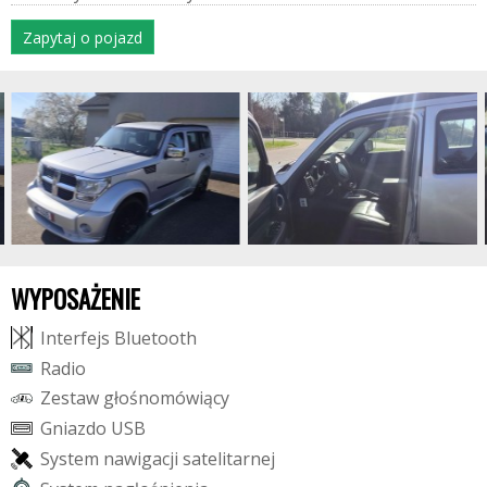
Zapytaj o pojazd
WYPOSAŻENIE
I
n
t
e
r
f
e
j
s
B
l
u
e
t
o
o
t
h
R
a
d
i
o
Z
e
s
t
a
w
g
ł
o
ś
n
o
m
ó
w
i
ą
c
y
G
n
i
a
z
d
o
U
S
B
S
y
s
t
e
m
n
a
w
i
g
a
c
j
i
s
a
t
e
l
i
t
a
r
n
e
j