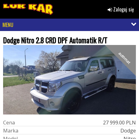
Zaloguj się
MENU
Dodge Nitro 2.8 CRD DPF Automatik R/T
automat
C
e
n
a
27 999.00 PLN
M
a
r
k
a
Dodge
M
o
d
e
l
Nitro