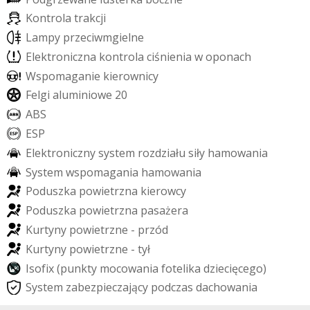
K
o
n
t
r
o
l
a
t
r
a
k
c
j
i
L
a
m
p
y
p
r
z
e
c
i
w
m
g
i
e
l
n
e
E
l
e
k
t
r
o
n
i
c
z
n
a
k
o
n
t
r
o
l
a
c
i
ś
n
i
e
n
i
a
w
o
p
o
n
a
c
h
W
s
p
o
m
a
g
a
n
i
e
k
i
e
r
o
w
n
i
c
y
F
e
l
g
i
a
l
u
m
i
n
i
o
w
e
2
0
A
B
S
E
S
P
E
l
e
k
t
r
o
n
i
c
z
n
y
s
y
s
t
e
m
r
o
z
d
z
i
a
ł
u
s
i
ł
y
h
a
m
o
w
a
n
i
a
S
y
s
t
e
m
w
s
p
o
m
a
g
a
n
i
a
h
a
m
o
w
a
n
i
a
P
o
d
u
s
z
k
a
p
o
w
i
e
t
r
z
n
a
k
i
e
r
o
w
c
y
P
o
d
u
s
z
k
a
p
o
w
i
e
t
r
z
n
a
p
a
s
a
ż
e
r
a
K
u
r
t
y
n
y
p
o
w
i
e
t
r
z
n
e
-
p
r
z
ó
d
K
u
r
t
y
n
y
p
o
w
i
e
t
r
z
n
e
-
t
y
ł
I
s
o
f
i
x
(
p
u
n
k
t
y
m
o
c
o
w
a
n
i
a
f
o
t
e
l
i
k
a
d
z
i
e
c
i
ę
c
e
g
o
)
S
y
s
t
e
m
z
a
b
e
z
p
i
e
c
z
a
j
ą
c
y
p
o
d
c
z
a
s
d
a
c
h
o
w
a
n
i
a