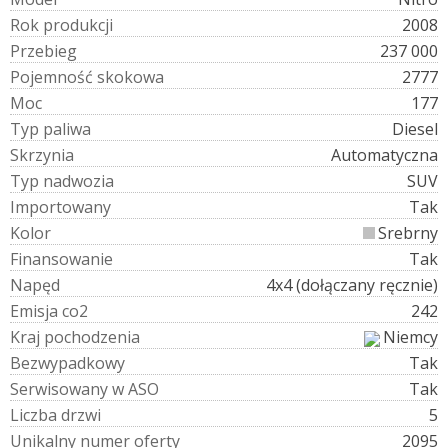
R
o
k
p
r
o
d
u
k
c
j
i
2008
P
r
z
e
b
i
e
g
237 000
P
o
j
e
m
n
o
ś
ć
s
k
o
k
o
w
a
2777
M
o
c
177
T
y
p
p
a
l
i
w
a
Diesel
S
k
r
z
y
n
i
a
Automatyczna
T
y
p
n
a
d
w
o
z
i
a
SUV
I
m
p
o
r
t
o
w
a
n
y
Tak
K
o
l
o
r
Srebrny
F
i
n
a
n
s
o
w
a
n
i
e
Tak
N
a
p
ę
d
4x4 (dołączany ręcznie)
E
m
i
s
j
a
c
o
2
242
K
r
a
j
p
o
c
h
o
d
z
e
n
i
a
Niemcy
B
e
z
w
y
p
a
d
k
o
w
y
Tak
S
e
r
w
i
s
o
w
a
n
y
w
A
S
O
Tak
L
i
c
z
b
a
d
r
z
w
i
5
U
n
i
k
a
l
n
y
n
u
m
e
r
o
f
e
r
t
y
2095