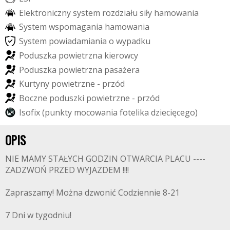
E
l
e
k
t
r
o
n
i
c
z
n
y
s
y
s
t
e
m
r
o
z
d
z
i
a
ł
u
s
i
ł
y
h
a
m
o
w
a
n
i
a
S
y
s
t
e
m
w
s
p
o
m
a
g
a
n
i
a
h
a
m
o
w
a
n
i
a
S
y
s
t
e
m
p
o
w
i
a
d
a
m
i
a
n
i
a
o
w
y
p
a
d
k
u
P
o
d
u
s
z
k
a
p
o
w
i
e
t
r
z
n
a
k
i
e
r
o
w
c
y
P
o
d
u
s
z
k
a
p
o
w
i
e
t
r
z
n
a
p
a
s
a
ż
e
r
a
K
u
r
t
y
n
y
p
o
w
i
e
t
r
z
n
e
-
p
r
z
ó
d
B
o
c
z
n
e
p
o
d
u
s
z
k
i
p
o
w
i
e
t
r
z
n
e
-
p
r
z
ó
d
I
s
o
f
i
x
(
p
u
n
k
t
y
m
o
c
o
w
a
n
i
a
f
o
t
e
l
i
k
a
d
z
i
e
c
i
ę
c
e
g
o
)
OPIS
NIE MAMY STAŁYCH GODZIN OTWARCIA PLACU ----
ZADZWOŃ PRZED WYJAZDEM !!!!
Zapraszamy! Można dzwonić Codziennie 8-21
7 Dni w tygodniu!