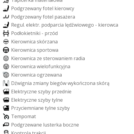
P
o
d
g
r
z
e
w
a
n
y
f
o
t
e
l
k
i
e
r
o
w
c
y
P
o
d
g
r
z
e
w
a
n
y
f
o
t
e
l
p
a
s
a
ż
e
r
a
R
e
g
u
l
.
e
l
e
k
t
r
.
p
o
d
p
a
r
c
i
a
l
ę
d
ź
w
i
o
w
e
g
o
-
k
i
e
r
o
w
c
a
P
o
d
ł
o
k
i
e
t
n
i
k
i
-
p
r
z
ó
d
K
i
e
r
o
w
n
i
c
a
s
k
ó
r
z
a
n
a
K
i
e
r
o
w
n
i
c
a
s
p
o
r
t
o
w
a
K
i
e
r
o
w
n
i
c
a
z
e
s
t
e
r
o
w
a
n
i
e
m
r
a
d
i
a
K
i
e
r
o
w
n
i
c
a
w
i
e
l
o
f
u
n
k
c
y
j
n
a
K
i
e
r
o
w
n
i
c
a
o
g
r
z
e
w
a
n
a
D
ź
w
i
g
n
i
a
z
m
i
a
n
y
b
i
e
g
ó
w
w
y
k
o
ń
c
z
o
n
a
s
k
ó
r
ą
E
l
e
k
t
r
y
c
z
n
e
s
z
y
b
y
p
r
z
e
d
n
i
e
E
l
e
k
t
r
y
c
z
n
e
s
z
y
b
y
t
y
l
n
e
P
r
z
y
c
i
e
m
n
i
a
n
e
t
y
l
n
e
s
z
y
b
y
T
e
m
p
o
m
a
t
P
o
d
g
r
z
e
w
a
n
e
l
u
s
t
e
r
k
a
b
o
c
z
n
e
K
o
n
t
r
o
l
a
t
r
a
k
c
j
i