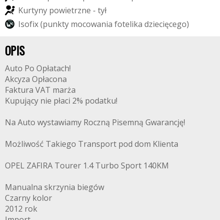
K
u
r
t
y
n
y
p
o
w
i
e
t
r
z
n
e
-
t
y
ł
I
s
o
f
i
x
(
p
u
n
k
t
y
m
o
c
o
w
a
n
i
a
f
o
t
e
l
i
k
a
d
z
i
e
c
i
ę
c
e
g
o
)
OPIS
Auto Po Opłatach!
Akcyza Opłacona
Faktura VAT marża
Kupujący nie płaci 2% podatku!
Na Auto wystawiamy Roczną Pisemną Gwarancję!
Możliwość Takiego Transport pod dom Klienta
OPEL ZAFIRA Tourer 1.4 Turbo Sport 140KM
Manualna skrzynia biegów
Czarny kolor
2012 rok
Import