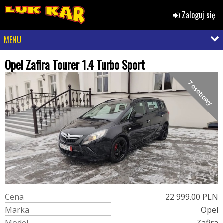
Zaloguj się
MENU
Opel Zafira Tourer 1.4 Turbo Sport
7 osobowy
C
e
n
a
22 999.00 PLN
M
a
r
k
a
Opel
M
o
d
e
l
Zafira