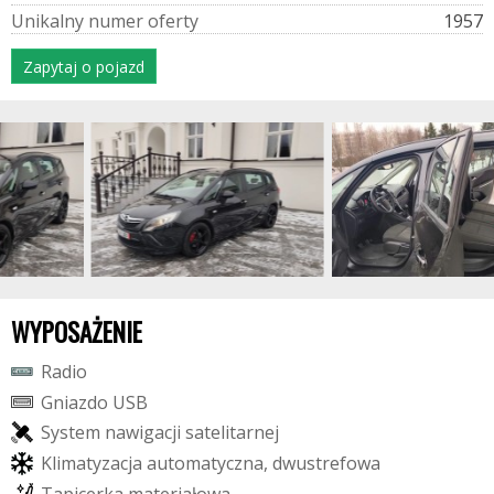
U
n
i
k
a
l
n
y
n
u
m
e
r
o
f
e
r
t
y
1957
Zapytaj o pojazd
WYPOSAŻENIE
R
a
d
i
o
G
n
i
a
z
d
o
U
S
B
S
y
s
t
e
m
n
a
w
i
g
a
c
j
i
s
a
t
e
l
i
t
a
r
n
e
j
K
l
i
m
a
t
y
z
a
c
j
a
a
u
t
o
m
a
t
y
c
z
n
a
,
d
w
u
s
t
r
e
f
o
w
a
T
a
p
i
c
e
r
k
a
m
a
t
e
r
i
a
ł
o
w
a