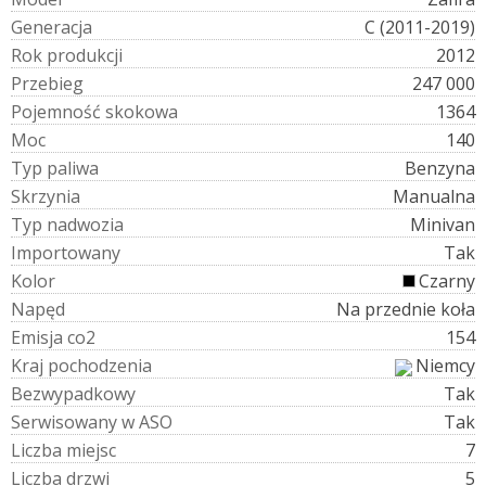
G
e
n
e
r
a
c
j
a
C (2011-2019)
R
o
k
p
r
o
d
u
k
c
j
i
2012
P
r
z
e
b
i
e
g
247 000
P
o
j
e
m
n
o
ś
ć
s
k
o
k
o
w
a
1364
M
o
c
140
T
y
p
p
a
l
i
w
a
Benzyna
S
k
r
z
y
n
i
a
Manualna
T
y
p
n
a
d
w
o
z
i
a
Minivan
I
m
p
o
r
t
o
w
a
n
y
Tak
K
o
l
o
r
Czarny
N
a
p
ę
d
Na przednie koła
E
m
i
s
j
a
c
o
2
154
K
r
a
j
p
o
c
h
o
d
z
e
n
i
a
Niemcy
B
e
z
w
y
p
a
d
k
o
w
y
Tak
S
e
r
w
i
s
o
w
a
n
y
w
A
S
O
Tak
L
i
c
z
b
a
m
i
e
j
s
c
7
L
i
c
z
b
a
d
r
z
w
i
5