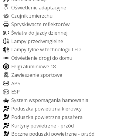
O
ś
w
i
e
t
l
e
n
i
e
a
d
a
p
t
a
c
y
j
n
e
C
z
u
j
n
i
k
z
m
i
e
r
z
c
h
u
S
p
r
y
s
k
i
w
a
c
z
e
r
e
f
e
k
t
o
r
ó
w
Ś
w
i
a
t
ł
a
d
o
j
a
z
d
y
d
z
i
e
n
n
e
j
L
a
m
p
y
p
r
z
e
c
i
w
m
g
i
e
l
n
e
L
a
m
p
y
t
y
l
n
e
w
t
e
c
h
n
o
l
o
g
i
i
L
E
D
O
ś
w
i
e
t
l
e
n
i
e
d
r
o
g
i
d
o
d
o
m
u
F
e
l
g
i
a
l
u
m
i
n
i
o
w
e
1
8
Z
a
w
i
e
s
z
e
n
i
e
s
p
o
r
t
o
w
e
A
B
S
E
S
P
S
y
s
t
e
m
w
s
p
o
m
a
g
a
n
i
a
h
a
m
o
w
a
n
i
a
P
o
d
u
s
z
k
a
p
o
w
i
e
t
r
z
n
a
k
i
e
r
o
w
c
y
P
o
d
u
s
z
k
a
p
o
w
i
e
t
r
z
n
a
p
a
s
a
ż
e
r
a
K
u
r
t
y
n
y
p
o
w
i
e
t
r
z
n
e
-
p
r
z
ó
d
B
o
c
z
n
e
p
o
d
u
s
z
k
i
p
o
w
i
e
t
r
z
n
e
-
p
r
z
ó
d