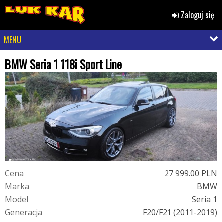
Zaloguj się
MENU
BMW Seria 1 118i Sport Line
C
e
n
a
27 999.00 PLN
M
a
r
k
a
BMW
M
o
d
e
l
Seria 1
G
e
n
e
r
a
c
j
a
F20/F21 (2011-2019)