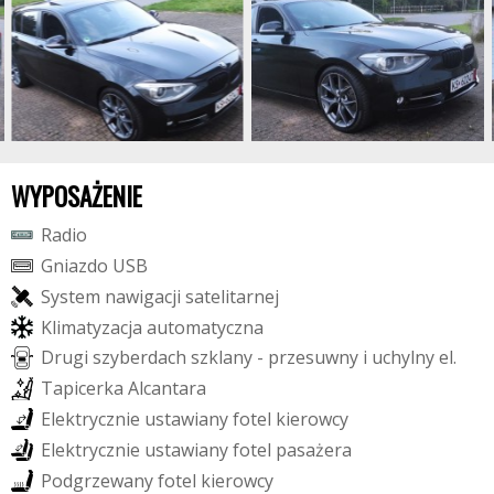
WYPOSAŻENIE
R
a
d
i
o
G
n
i
a
z
d
o
U
S
B
S
y
s
t
e
m
n
a
w
i
g
a
c
j
i
s
a
t
e
l
i
t
a
r
n
e
j
K
l
i
m
a
t
y
z
a
c
j
a
a
u
t
o
m
a
t
y
c
z
n
a
D
r
u
g
i
s
z
y
b
e
r
d
a
c
h
s
z
k
l
a
n
y
-
p
r
z
e
s
u
w
n
y
i
u
c
h
y
l
n
y
e
l
.
T
a
p
i
c
e
r
k
a
A
l
c
a
n
t
a
r
a
E
l
e
k
t
r
y
c
z
n
i
e
u
s
t
a
w
i
a
n
y
f
o
t
e
l
k
i
e
r
o
w
c
y
E
l
e
k
t
r
y
c
z
n
i
e
u
s
t
a
w
i
a
n
y
f
o
t
e
l
p
a
s
a
ż
e
r
a
P
o
d
g
r
z
e
w
a
n
y
f
o
t
e
l
k
i
e
r
o
w
c
y