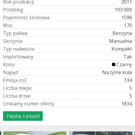
R
o
k
p
r
o
d
u
k
c
j
i
2011
P
r
z
e
b
i
e
g
193 000
P
o
j
e
m
n
o
ś
ć
s
k
o
k
o
w
a
1598
M
o
c
170
T
y
p
p
a
l
i
w
a
Benzyna
S
k
r
z
y
n
i
a
Manualna
T
y
p
n
a
d
w
o
z
i
a
Kompakt
I
m
p
o
r
t
o
w
a
n
y
Tak
K
o
l
o
r
Czarny
N
a
p
ę
d
Na tylne koła
E
m
i
s
j
a
c
o
2
134
L
i
c
z
b
a
m
i
e
j
s
c
5
L
i
c
z
b
a
d
r
z
w
i
5
U
n
i
k
a
l
n
y
n
u
m
e
r
o
f
e
r
t
y
1834
Zapytaj o pojazd