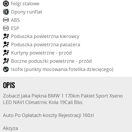
F
e
l
g
i
s
t
a
l
o
w
e
O
p
o
n
y
r
u
n
f
l
a
t
A
B
S
E
S
P
P
o
d
u
s
z
k
a
p
o
w
i
e
t
r
z
n
a
k
i
e
r
o
w
c
y
P
o
d
u
s
z
k
a
p
o
w
i
e
t
r
z
n
a
p
a
s
a
ż
e
r
a
K
u
r
t
y
n
y
p
o
w
i
e
t
r
z
n
e
-
p
r
z
ó
d
B
o
c
z
n
e
p
o
d
u
s
z
k
i
p
o
w
i
e
t
r
z
n
e
-
p
r
z
ó
d
I
s
o
f
i
x
(
p
u
n
k
t
y
m
o
c
o
w
a
n
i
a
f
o
t
e
l
i
k
a
d
z
i
e
c
i
ę
c
e
g
o
)
OPIS
Zobacz! Jaka Piękna BMW 1 170km Pakiet Sport Xseno
LED NAVI Climatrnic Koła 19Cali Bbs
Auto Po Opłatach koszty Rejestracji 160zl
Akcyza