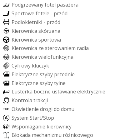
P
o
d
g
r
z
e
w
a
n
y
f
o
t
e
l
p
a
s
a
ż
e
r
a
S
p
o
r
t
o
w
e
f
o
t
e
l
e
-
p
r
z
ó
d
P
o
d
ł
o
k
i
e
t
n
i
k
i
-
p
r
z
ó
d
K
i
e
r
o
w
n
i
c
a
s
k
ó
r
z
a
n
a
K
i
e
r
o
w
n
i
c
a
s
p
o
r
t
o
w
a
K
i
e
r
o
w
n
i
c
a
z
e
s
t
e
r
o
w
a
n
i
e
m
r
a
d
i
a
K
i
e
r
o
w
n
i
c
a
w
i
e
l
o
f
u
n
k
c
y
j
n
a
C
y
f
r
o
w
y
k
l
u
c
z
y
k
E
l
e
k
t
r
y
c
z
n
e
s
z
y
b
y
p
r
z
e
d
n
i
e
E
l
e
k
t
r
y
c
z
n
e
s
z
y
b
y
t
y
l
n
e
L
u
s
t
e
r
k
a
b
o
c
z
n
e
u
s
t
a
w
i
a
n
e
e
l
e
k
t
r
y
c
z
n
i
e
K
o
n
t
r
o
l
a
t
r
a
k
c
j
i
O
ś
w
i
e
t
l
e
n
i
e
d
r
o
g
i
d
o
d
o
m
u
S
y
s
t
e
m
S
t
a
r
t
/
S
t
o
p
W
s
p
o
m
a
g
a
n
i
e
k
i
e
r
o
w
n
i
c
y
B
l
o
k
a
d
a
m
e
c
h
a
n
i
z
m
u
r
ó
ż
n
i
c
o
w
e
g
o