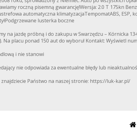
08 roku, sprowadzony z Niemiec. Auto po wszystkich opłatach
awiamy roczną pisemną gwarancję!Wersja: 2.0 T 175kn Benzy
wustrefowa automatyczna klimatyzacjaTempomatABS, ESP, ko
i tyłPodgrzewane lusterka boczne
amy na jazdę próbną i do zakupu w Swarzędzu – Kórnicka 1
ima). Na placu ponad 150 aut do wyboru! Kontakt: Wyświetl 
ndlową i nie stanowi
edający nie odpowiada za ewentualne błędy lub nieaktualnoś
ajdziecie Państwo na naszej stronie: https://luk-kar.pl/