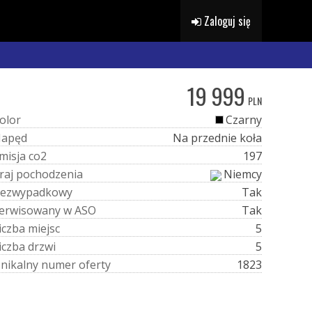
Zaloguj się
19 999
PLN
o
l
o
r
Czarny
N
a
p
ę
d
Na przednie koła
m
i
s
j
a
c
o
2
197
r
a
j
p
o
c
h
o
d
z
e
n
i
a
Niemcy
e
z
w
y
p
a
d
k
o
w
y
Tak
e
r
w
i
s
o
w
a
n
y
w
A
S
O
Tak
i
c
z
b
a
m
i
e
j
s
c
5
i
c
z
b
a
d
r
z
w
i
5
U
n
i
k
a
l
n
y
n
u
m
e
r
o
f
e
r
t
y
1823