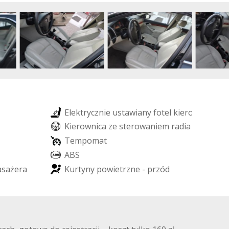
E
l
e
k
t
r
y
c
z
n
i
e
u
s
t
a
w
i
a
n
y
f
o
t
e
l
k
i
e
r
o
w
c
y
K
i
e
r
o
w
n
i
c
a
z
e
s
t
e
r
o
w
a
n
i
e
m
r
a
d
i
a
T
e
m
p
o
m
a
t
A
B
S
a
s
a
ż
e
r
a
K
u
r
t
y
n
y
p
o
w
i
e
t
r
z
n
e
-
p
r
z
ó
d