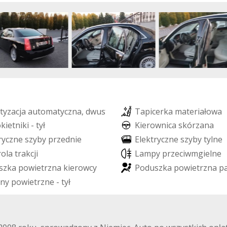
t
y
z
a
c
j
a
a
u
t
o
m
a
t
y
c
z
n
a
,
d
w
u
s
t
r
e
f
o
w
a
T
a
p
i
c
e
r
k
a
m
a
t
e
r
i
a
ł
o
w
a
o
k
i
e
t
n
i
k
i
-
t
y
ł
K
i
e
r
o
w
n
i
c
a
s
k
ó
r
z
a
n
a
r
y
c
z
n
e
s
z
y
b
y
p
r
z
e
d
n
i
e
E
l
e
k
t
r
y
c
z
n
e
s
z
y
b
y
t
y
l
n
e
r
o
l
a
t
r
a
k
c
j
i
L
a
m
p
y
p
r
z
e
c
i
w
m
g
i
e
l
n
e
s
z
k
a
p
o
w
i
e
t
r
z
n
a
k
i
e
r
o
w
c
y
P
o
d
u
s
z
k
a
p
o
w
i
e
t
r
z
n
a
p
n
y
p
o
w
i
e
t
r
z
n
e
-
t
y
ł