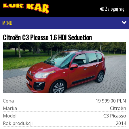
Zaloguj się
MENU
Citroën C3 Picasso 1.6 HDi Seduction
C
e
n
a
19 999.00 PLN
M
a
r
k
a
Citroën
M
o
d
e
l
C3 Picasso
R
o
k
p
r
o
d
u
k
c
j
i
2014