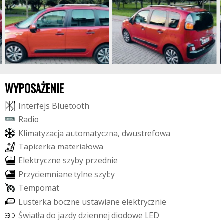
WYPOSAŻENIE
I
n
t
e
r
f
e
j
s
B
l
u
e
t
o
o
t
h
R
a
d
i
o
K
l
i
m
a
t
y
z
a
c
j
a
a
u
t
o
m
a
t
y
c
z
n
a
,
d
w
u
s
t
r
e
f
o
w
a
T
a
p
i
c
e
r
k
a
m
a
t
e
r
i
a
ł
o
w
a
E
l
e
k
t
r
y
c
z
n
e
s
z
y
b
y
p
r
z
e
d
n
i
e
P
r
z
y
c
i
e
m
n
i
a
n
e
t
y
l
n
e
s
z
y
b
y
T
e
m
p
o
m
a
t
L
u
s
t
e
r
k
a
b
o
c
z
n
e
u
s
t
a
w
i
a
n
e
e
l
e
k
t
r
y
c
z
n
i
e
Ś
w
i
a
t
ł
a
d
o
j
a
z
d
y
d
z
i
e
n
n
e
j
d
i
o
d
o
w
e
L
E
D