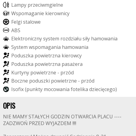
L
a
m
p
y
p
r
z
e
c
i
w
m
g
i
e
l
n
e
W
s
p
o
m
a
g
a
n
i
e
k
i
e
r
o
w
n
i
c
y
F
e
l
g
i
s
t
a
l
o
w
e
A
B
S
E
l
e
k
t
r
o
n
i
c
z
n
y
s
y
s
t
e
m
r
o
z
d
z
i
a
ł
u
s
i
ł
y
h
a
m
o
w
a
n
i
a
S
y
s
t
e
m
w
s
p
o
m
a
g
a
n
i
a
h
a
m
o
w
a
n
i
a
P
o
d
u
s
z
k
a
p
o
w
i
e
t
r
z
n
a
k
i
e
r
o
w
c
y
P
o
d
u
s
z
k
a
p
o
w
i
e
t
r
z
n
a
p
a
s
a
ż
e
r
a
K
u
r
t
y
n
y
p
o
w
i
e
t
r
z
n
e
-
p
r
z
ó
d
B
o
c
z
n
e
p
o
d
u
s
z
k
i
p
o
w
i
e
t
r
z
n
e
-
p
r
z
ó
d
I
s
o
f
i
x
(
p
u
n
k
t
y
m
o
c
o
w
a
n
i
a
f
o
t
e
l
i
k
a
d
z
i
e
c
i
ę
c
e
g
o
)
OPIS
NIE MAMY STAŁYCH GODZIN OTWARCIA PLACU ----
ZADZWOŃ PRZED WYJAZDEM !!!!