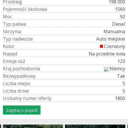
P
r
z
e
b
i
e
g
198 000
P
o
j
e
m
n
o
ś
ć
s
k
o
k
o
w
a
1560
M
o
c
92
T
y
p
p
a
l
i
w
a
Diesel
S
k
r
z
y
n
i
a
Manualna
T
y
p
n
a
d
w
o
z
i
a
Auto miejskie
K
o
l
o
r
Czerwony
N
a
p
ę
d
Na przednie koła
E
m
i
s
j
a
c
o
2
123
K
r
a
j
p
o
c
h
o
d
z
e
n
i
a
Niemcy
B
e
z
w
y
p
a
d
k
o
w
y
Tak
L
i
c
z
b
a
m
i
e
j
s
c
5
L
i
c
z
b
a
d
r
z
w
i
5
U
n
i
k
a
l
n
y
n
u
m
e
r
o
f
e
r
t
y
1800
Zapytaj o pojazd