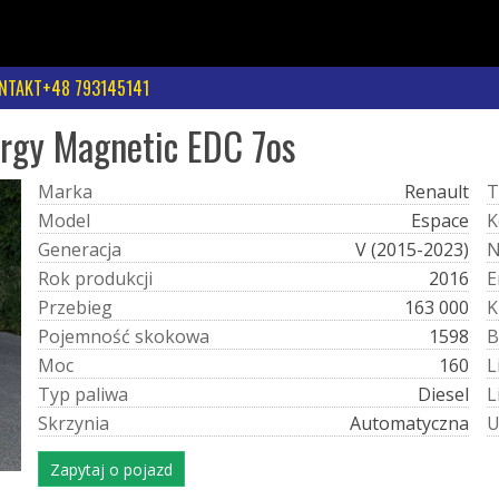
NTAKT+48 793145141
ergy Magnetic EDC 7os
M
a
r
k
a
Renault
T
M
o
d
e
l
Espace
K
G
e
n
e
r
a
c
j
a
V (2015-2023)
R
o
k
p
r
o
d
u
k
c
j
i
2016
E
P
r
z
e
b
i
e
g
163 000
K
P
o
j
e
m
n
o
ś
ć
s
k
o
k
o
w
a
1598
B
M
o
c
160
L
T
y
p
p
a
l
i
w
a
Diesel
L
S
k
r
z
y
n
i
a
Automatyczna
Zapytaj o pojazd