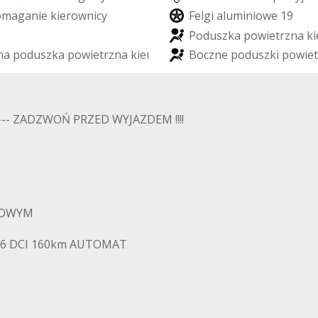
o
m
a
g
a
n
i
e
k
i
e
r
o
w
n
i
c
y
F
e
l
g
i
a
l
u
m
i
n
i
o
w
e
1
9
P
o
d
u
s
z
k
a
p
o
w
i
e
t
r
z
n
a
k
i
n
a
p
o
d
u
s
z
k
a
p
o
w
i
e
t
r
z
n
a
k
i
e
r
o
w
c
y
B
o
c
z
n
e
p
o
d
u
s
z
k
i
p
o
w
i
e
t
- ZADZWOŃ PRZED WYJAZDEM !!!!
IMOWYM
1,6 DCI 160km AUTOMAT