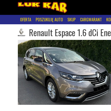
OFERTA
POSZUKUJĘ AUTO
SKUP
CARGWARANT
KO
Renault Espace 1.6 dCi En