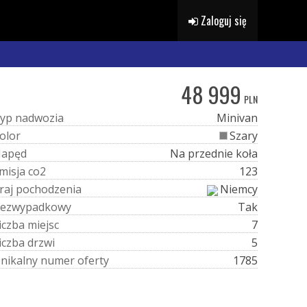
Zaloguj się
48 999
PLN
y
p
n
a
d
w
o
z
i
a
Minivan
o
l
o
r
Szary
N
a
p
ę
d
Na przednie koła
m
i
s
j
a
c
o
2
123
r
a
j
p
o
c
h
o
d
z
e
n
i
a
Niemcy
e
z
w
y
p
a
d
k
o
w
y
Tak
i
c
z
b
a
m
i
e
j
s
c
7
i
c
z
b
a
d
r
z
w
i
5
U
n
i
k
a
l
n
y
n
u
m
e
r
o
f
e
r
t
y
1785