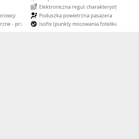
E
l
e
k
t
r
o
n
i
c
z
n
a
r
e
g
u
l
.
c
h
a
r
a
k
t
e
r
y
s
t
y
k
i
z
a
w
i
e
e
r
o
w
c
y
P
o
d
u
s
z
k
a
p
o
w
i
e
t
r
z
n
a
p
a
s
a
ż
e
r
a
r
z
n
e
-
p
r
z
ó
d
I
s
o
f
i
x
(
p
u
n
k
t
y
m
o
c
o
w
a
n
i
a
f
o
t
e
l
i
k
a
d
z
i
e
c
i
ę
c