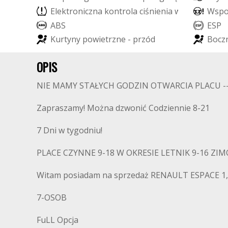
E
l
e
k
t
r
o
n
i
c
z
n
a
k
o
n
t
r
o
l
a
c
i
ś
n
i
e
n
i
a
w
o
p
o
n
a
W
c
h
s
p
A
B
S
E
S
P
K
u
r
t
y
n
y
p
o
w
i
e
t
r
z
n
e
-
p
r
z
ó
d
B
o
c
z
OPIS
NIE MAMY STAŁYCH GODZIN OTWARCIA PLACU ---
Zapraszamy! Można dzwonić Codziennie 8-21
7 Dni w tygodniu!
PLACE CZYNNE 9-18 W OKRESIE LETNIK 9-16 Z
Witam posiadam na sprzedaż RENAULT ESPACE 
7-OSOB
FuLL Opcja