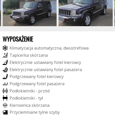
WYPOSAŻENIE
K
l
i
m
a
t
y
z
a
c
j
a
a
u
t
o
m
a
t
y
c
z
n
a
,
d
w
u
s
t
r
e
f
o
w
a
T
a
p
i
c
e
r
k
a
s
k
ó
r
z
a
n
a
E
l
e
k
t
r
y
c
z
n
i
e
u
s
t
a
w
i
a
n
y
f
o
t
e
l
k
i
e
r
o
w
c
y
E
l
e
k
t
r
y
c
z
n
i
e
u
s
t
a
w
i
a
n
y
f
o
t
e
l
p
a
s
a
ż
e
r
a
P
o
d
g
r
z
e
w
a
n
y
f
o
t
e
l
k
i
e
r
o
w
c
y
P
o
d
g
r
z
e
w
a
n
y
f
o
t
e
l
p
a
s
a
ż
e
r
a
P
o
d
ł
o
k
i
e
t
n
i
k
i
-
p
r
z
ó
d
P
o
d
ł
o
k
i
e
t
n
i
k
i
-
t
y
ł
K
i
e
r
o
w
n
i
c
a
s
k
ó
r
z
a
n
a
P
r
z
y
c
i
e
m
n
i
a
n
e
t
y
l
n
e
s
z
y
b
y