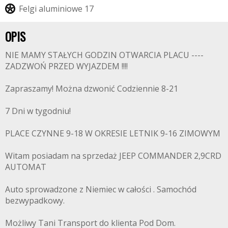
F
e
l
g
i
a
l
u
m
i
n
i
o
w
e
1
7
OPIS
NIE MAMY STAŁYCH GODZIN OTWARCIA PLACU ----
ZADZWOŃ PRZED WYJAZDEM !!!!
Zapraszamy! Można dzwonić Codziennie 8-21
7 Dni w tygodniu!
PLACE CZYNNE 9-18 W OKRESIE LETNIK 9-16 ZIMOWYM
Witam posiadam na sprzedaż JEEP COMMANDER 2,9CRD
AUTOMAT
Auto sprowadzone z Niemiec w całości . Samochód
bezwypadkowy.
Możliwy Tani Transport do klienta Pod Dom.