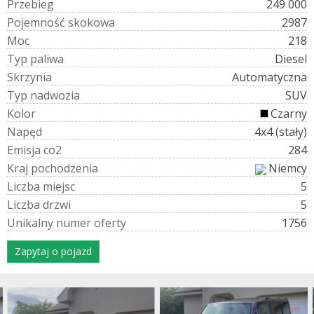
P
r
z
e
b
i
e
g
249 000
P
o
j
e
m
n
o
ś
ć
s
k
o
k
o
w
a
2987
M
o
c
218
T
y
p
p
a
l
i
w
a
Diesel
S
k
r
z
y
n
i
a
Automatyczna
T
y
p
n
a
d
w
o
z
i
a
SUV
K
o
l
o
r
Czarny
N
a
p
ę
d
4x4 (stały)
E
m
i
s
j
a
c
o
2
284
K
r
a
j
p
o
c
h
o
d
z
e
n
i
a
Niemcy
L
i
c
z
b
a
m
i
e
j
s
c
5
L
i
c
z
b
a
d
r
z
w
i
5
U
n
i
k
a
l
n
y
n
u
m
e
r
o
f
e
r
t
y
1756
Zapytaj o pojazd