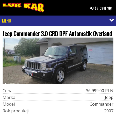
Zaloguj się
MENU
Jeep Commander 3.0 CRD DPF Automatik Overland
C
e
n
a
36 999.00 PLN
M
a
r
k
a
Jeep
M
o
d
e
l
Commander
R
o
k
p
r
o
d
u
k
c
j
i
2007