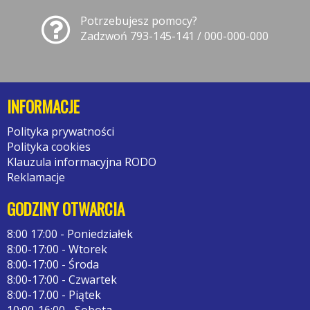
Potrzebujesz pomocy?
Zadzwoń 793-145-141 / 000-000-000
INFORMACJE
Polityka prywatności
Polityka cookies
Klauzula informacyjna RODO
Reklamacje
GODZINY OTWARCIA
8:00 17:00 - Poniedziałek
8:00-17:00 - Wtorek
8:00-17:00 - Środa
8:00-17:00 - Czwartek
8:00-17.00 - Piątek
10:00-16:00 - Sobota