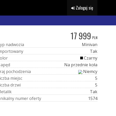
Zaloguj się
17 999
PLN
y
p
n
a
d
w
o
z
i
a
Minivan
m
p
o
r
t
o
w
a
n
y
Tak
o
l
o
r
Czarny
N
a
p
ę
d
Na przednie koła
r
a
j
p
o
c
h
o
d
z
e
n
i
a
Niemcy
i
c
z
b
a
m
i
e
j
s
c
5
i
c
z
b
a
d
r
z
w
i
5
M
e
t
a
l
i
k
Tak
U
n
i
k
a
l
n
y
n
u
m
e
r
o
f
e
r
t
y
1574