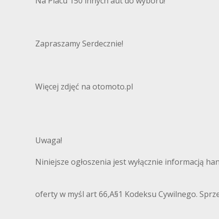
Na Placu 150 innych aut do wyboru!
Zapraszamy Serdecznie!
Więcej zdjęć na otomoto.pl
Uwaga!
Niniejsze ogłoszenia jest wyłącznie informacją ha
oferty w myśl art 66,A§1 Kodeksu Cywilnego. Sprz