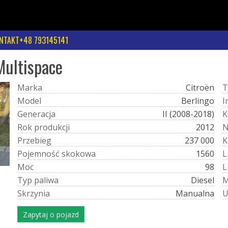
NTAKT+48 793145141
Multispace
M
a
r
k
a
Citroën
T
M
o
d
e
l
Berlingo
I
G
e
n
e
r
a
c
j
a
II (2008-2018)
K
R
o
k
p
r
o
d
u
k
c
j
i
2012
P
r
z
e
b
i
e
g
237 000
K
P
o
j
e
m
n
o
ś
ć
s
k
o
k
o
w
a
1560
L
M
o
c
98
L
T
y
p
p
a
l
i
w
a
Diesel
S
k
r
z
y
n
i
a
Manualna
Zapytaj o pojazd