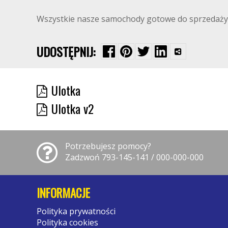
Wszystkie nasze samochody gotowe do sprzedaży zn
UDOSTĘPNIJ:
Ulotka
Ulotka v2
Potrzebujesz pomocy?
Zadzwoń 793-145-141 / 000-000-000
INFORMACJE
Polityka prywatności
Polityka cookies