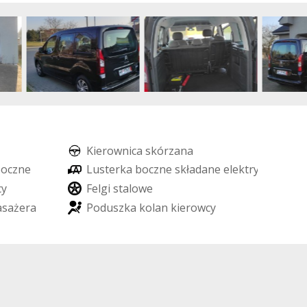
K
i
e
r
o
w
n
i
c
a
s
k
ó
r
z
a
n
a
b
o
c
z
n
e
L
u
s
t
e
r
k
a
b
o
c
z
n
e
s
k
ł
a
d
a
n
e
e
l
e
k
t
r
y
c
z
n
i
e
c
y
F
e
l
g
i
s
t
a
l
o
w
e
a
s
a
ż
e
r
a
P
o
d
u
s
z
k
a
k
o
l
a
n
k
i
e
r
o
w
c
y