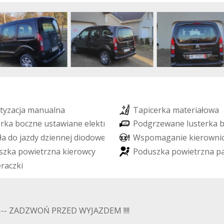
t
y
z
a
c
j
a
m
a
n
u
a
l
n
a
T
a
p
i
c
e
r
k
a
m
a
t
e
r
i
a
ł
o
w
a
e
r
k
a
b
o
c
z
n
e
u
s
t
a
w
i
a
n
e
e
l
e
k
t
r
y
c
z
n
i
e
P
o
d
g
r
z
e
w
a
n
e
l
u
s
t
e
r
k
a
ł
a
d
o
j
a
z
d
y
d
z
i
e
n
n
e
j
d
i
o
d
o
w
e
L
E
D
W
s
p
o
m
a
g
a
n
i
e
k
i
e
r
o
w
n
i
s
z
k
a
p
o
w
i
e
t
r
z
n
a
k
i
e
r
o
w
c
y
P
o
d
u
s
z
k
a
p
o
w
i
e
t
r
z
n
a
p
e
r
a
c
z
k
i
- ZADZWOŃ PRZED WYJAZDEM !!!!