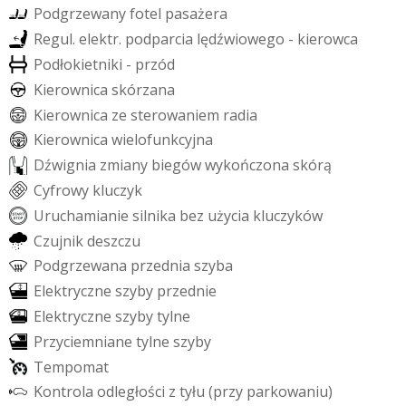
P
o
d
g
r
z
e
w
a
n
y
f
o
t
e
l
p
a
s
a
ż
e
r
a
R
e
g
u
l
.
e
l
e
k
t
r
.
p
o
d
p
a
r
c
i
a
l
ę
d
ź
w
i
o
w
e
g
o
-
k
i
e
r
o
w
c
a
P
o
d
ł
o
k
i
e
t
n
i
k
i
-
p
r
z
ó
d
K
i
e
r
o
w
n
i
c
a
s
k
ó
r
z
a
n
a
K
i
e
r
o
w
n
i
c
a
z
e
s
t
e
r
o
w
a
n
i
e
m
r
a
d
i
a
K
i
e
r
o
w
n
i
c
a
w
i
e
l
o
f
u
n
k
c
y
j
n
a
D
ź
w
i
g
n
i
a
z
m
i
a
n
y
b
i
e
g
ó
w
w
y
k
o
ń
c
z
o
n
a
s
k
ó
r
ą
C
y
f
r
o
w
y
k
l
u
c
z
y
k
U
r
u
c
h
a
m
i
a
n
i
e
s
i
l
n
i
k
a
b
e
z
u
ż
y
c
i
a
k
l
u
c
z
y
k
ó
w
C
z
u
j
n
i
k
d
e
s
z
c
z
u
P
o
d
g
r
z
e
w
a
n
a
p
r
z
e
d
n
i
a
s
z
y
b
a
E
l
e
k
t
r
y
c
z
n
e
s
z
y
b
y
p
r
z
e
d
n
i
e
E
l
e
k
t
r
y
c
z
n
e
s
z
y
b
y
t
y
l
n
e
P
r
z
y
c
i
e
m
n
i
a
n
e
t
y
l
n
e
s
z
y
b
y
T
e
m
p
o
m
a
t
K
o
n
t
r
o
l
a
o
d
l
e
g
ł
o
ś
c
i
z
t
y
ł
u
(
p
r
z
y
p
a
r
k
o
w
a
n
i
u
)