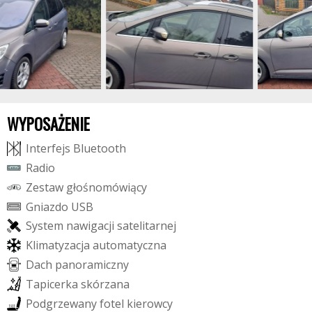
WYPOSAŻENIE
I
n
t
e
r
f
e
j
s
B
l
u
e
t
o
o
t
h
R
a
d
i
o
Z
e
s
t
a
w
g
ł
o
ś
n
o
m
ó
w
i
ą
c
y
G
n
i
a
z
d
o
U
S
B
S
y
s
t
e
m
n
a
w
i
g
a
c
j
i
s
a
t
e
l
i
t
a
r
n
e
j
K
l
i
m
a
t
y
z
a
c
j
a
a
u
t
o
m
a
t
y
c
z
n
a
D
a
c
h
p
a
n
o
r
a
m
i
c
z
n
y
T
a
p
i
c
e
r
k
a
s
k
ó
r
z
a
n
a
P
o
d
g
r
z
e
w
a
n
y
f
o
t
e
l
k
i
e
r
o
w
c
y