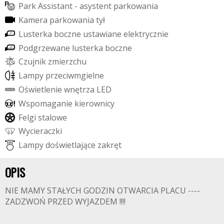
P
a
r
k
A
s
s
i
s
t
a
n
t
-
a
s
y
s
t
e
n
t
p
a
r
k
o
w
a
n
i
a
K
a
m
e
r
a
p
a
r
k
o
w
a
n
i
a
t
y
ł
L
u
s
t
e
r
k
a
b
o
c
z
n
e
u
s
t
a
w
i
a
n
e
e
l
e
k
t
r
y
c
z
n
i
e
P
o
d
g
r
z
e
w
a
n
e
l
u
s
t
e
r
k
a
b
o
c
z
n
e
C
z
u
j
n
i
k
z
m
i
e
r
z
c
h
u
L
a
m
p
y
p
r
z
e
c
i
w
m
g
i
e
l
n
e
O
ś
w
i
e
t
l
e
n
i
e
w
n
ę
t
r
z
a
L
E
D
W
s
p
o
m
a
g
a
n
i
e
k
i
e
r
o
w
n
i
c
y
F
e
l
g
i
s
t
a
l
o
w
e
W
y
c
i
e
r
a
c
z
k
i
L
a
m
p
y
d
o
ś
w
i
e
t
l
a
j
ą
c
e
z
a
k
r
ę
t
OPIS
NIE MAMY STAŁYCH GODZIN OTWARCIA PLACU ----
ZADZWOŃ PRZED WYJAZDEM !!!!