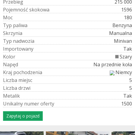
P
r
z
e
b
i
e
g
215 000
P
o
j
e
m
n
o
ś
ć
s
k
o
k
o
w
a
1596
M
o
c
180
T
y
p
p
a
l
i
w
a
Benzyna
S
k
r
z
y
n
i
a
Manualna
T
y
p
n
a
d
w
o
z
i
a
Minivan
I
m
p
o
r
t
o
w
a
n
y
Tak
K
o
l
o
r
Szary
N
a
p
ę
d
Na przednie koła
K
r
a
j
p
o
c
h
o
d
z
e
n
i
a
Niemcy
L
i
c
z
b
a
m
i
e
j
s
c
5
L
i
c
z
b
a
d
r
z
w
i
5
M
e
t
a
l
i
k
Tak
U
n
i
k
a
l
n
y
n
u
m
e
r
o
f
e
r
t
y
1500
Zapytaj o pojazd