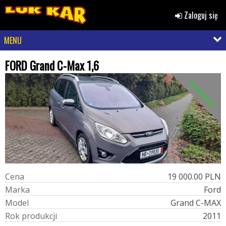
Zaloguj się
MENU
FORD Grand C-Max 1,6
NAWIGACJA
C
e
n
a
19 000.00 PLN
M
a
r
k
a
Ford
M
o
d
e
l
Grand C-MAX
R
o
k
p
r
o
d
u
k
c
j
i
2011