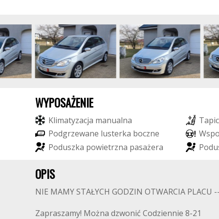
WYPOSAŻENIE
K
l
i
m
a
t
y
z
a
c
j
a
m
a
n
u
a
l
n
a
T
a
p
i
c
P
o
d
g
r
z
e
w
a
n
e
l
u
s
t
e
r
k
a
b
o
c
z
n
e
W
s
p
P
o
d
u
s
z
k
a
p
o
w
i
e
t
r
z
n
a
p
a
s
a
ż
e
r
a
P
o
d
u
OPIS
NIE MAMY STAŁYCH GODZIN OTWARCIA PLACU ---
Zapraszamy! Można dzwonić Codziennie 8-21