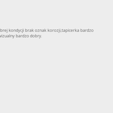
rej kondycji brak oznak korozji,tapicerka bardzo
 wizualny bardzo dobry.