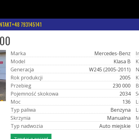
NTAKT+48 793145141
200
M
a
r
k
a
Mercedes-Benz
I
M
o
d
e
l
Klasa B
K
G
e
n
e
r
a
c
j
a
W245 (2005-2011)
R
o
k
p
r
o
d
u
k
c
j
i
2005
K
P
r
z
e
b
i
e
g
230 000
B
P
o
j
e
m
n
o
ś
ć
s
k
o
k
o
w
a
2034
S
M
o
c
136
L
T
y
p
p
a
l
i
w
a
Benzyna
L
S
k
r
z
y
n
i
a
Manualna
T
y
p
n
a
d
w
o
z
i
a
Auto miejskie
Zapytaj o pojazd