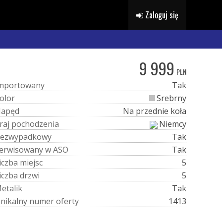
Zaloguj się
9 999
PLN
m
p
o
r
t
o
w
a
n
y
Tak
o
l
o
r
Srebrny
N
a
p
ę
d
Na przednie koła
r
a
j
p
o
c
h
o
d
z
e
n
i
a
Niemcy
e
z
w
y
p
a
d
k
o
w
y
Tak
e
r
w
i
s
o
w
a
n
y
w
A
S
O
Tak
i
c
z
b
a
m
i
e
j
s
c
5
i
c
z
b
a
d
r
z
w
i
5
M
e
t
a
l
i
k
Tak
U
n
i
k
a
l
n
y
n
u
m
e
r
o
f
e
r
t
y
1413