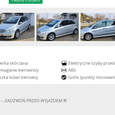
e
r
k
a
s
k
ó
r
z
a
n
a
E
l
e
k
t
r
y
c
z
n
e
s
z
y
b
y
p
r
z
e
d
o
m
a
g
a
n
i
e
k
i
e
r
o
w
n
i
c
y
A
B
S
s
z
k
a
k
o
l
a
n
k
i
e
r
o
w
c
y
I
s
o
f
i
x
(
p
u
n
k
t
y
m
o
c
o
w
a
n
- ZADZWOŃ PRZED WYJAZDEM !!!!