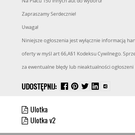
Na Placu 150 innych aut do wyboru!
Zapraszamy Serdecznie!
Uwaga!
Niniejsze ogłoszenia jest wyłącznie informacją ha
oferty w myśl art 66,A§1 Kodeksu Cywilnego. Sprz
za ewentualne błędy lub nieaktualności ogłoszeni
UDOSTĘPNIJ:
Ulotka
Ulotka v2