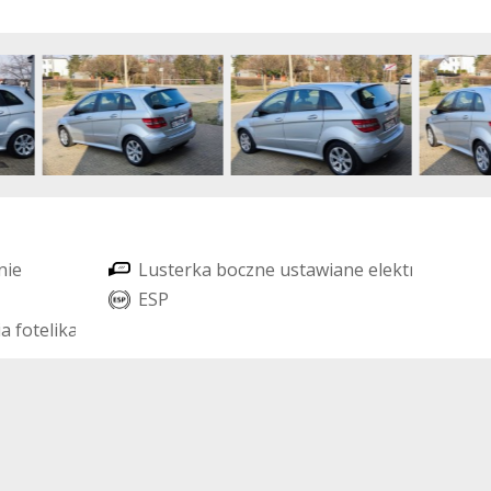
n
i
e
L
u
s
t
e
r
k
a
b
o
c
z
n
e
u
s
t
a
w
i
a
n
e
e
l
e
k
t
r
y
c
z
n
i
e
E
S
P
i
a
f
o
t
e
l
i
k
a
d
z
i
e
c
i
ę
c
e
g
o
)