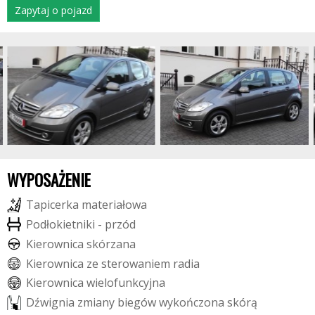
Zapytaj o pojazd
WYPOSAŻENIE
T
a
p
i
c
e
r
k
a
m
a
t
e
r
i
a
ł
o
w
a
P
o
d
ł
o
k
i
e
t
n
i
k
i
-
p
r
z
ó
d
K
i
e
r
o
w
n
i
c
a
s
k
ó
r
z
a
n
a
K
i
e
r
o
w
n
i
c
a
z
e
s
t
e
r
o
w
a
n
i
e
m
r
a
d
i
a
K
i
e
r
o
w
n
i
c
a
w
i
e
l
o
f
u
n
k
c
y
j
n
a
D
ź
w
i
g
n
i
a
z
m
i
a
n
y
b
i
e
g
ó
w
w
y
k
o
ń
c
z
o
n
a
s
k
ó
r
ą