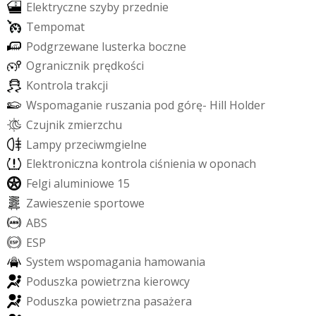
E
l
e
k
t
r
y
c
z
n
e
s
z
y
b
y
p
r
z
e
d
n
i
e
T
e
m
p
o
m
a
t
P
o
d
g
r
z
e
w
a
n
e
l
u
s
t
e
r
k
a
b
o
c
z
n
e
O
g
r
a
n
i
c
z
n
i
k
p
r
ę
d
k
o
ś
c
i
K
o
n
t
r
o
l
a
t
r
a
k
c
j
i
W
s
p
o
m
a
g
a
n
i
e
r
u
s
z
a
n
i
a
p
o
d
g
ó
r
ę
-
H
i
l
l
H
o
l
d
e
r
C
z
u
j
n
i
k
z
m
i
e
r
z
c
h
u
L
a
m
p
y
p
r
z
e
c
i
w
m
g
i
e
l
n
e
E
l
e
k
t
r
o
n
i
c
z
n
a
k
o
n
t
r
o
l
a
c
i
ś
n
i
e
n
i
a
w
o
p
o
n
a
c
h
F
e
l
g
i
a
l
u
m
i
n
i
o
w
e
1
5
Z
a
w
i
e
s
z
e
n
i
e
s
p
o
r
t
o
w
e
A
B
S
E
S
P
S
y
s
t
e
m
w
s
p
o
m
a
g
a
n
i
a
h
a
m
o
w
a
n
i
a
P
o
d
u
s
z
k
a
p
o
w
i
e
t
r
z
n
a
k
i
e
r
o
w
c
y
P
o
d
u
s
z
k
a
p
o
w
i
e
t
r
z
n
a
p
a
s
a
ż
e
r
a