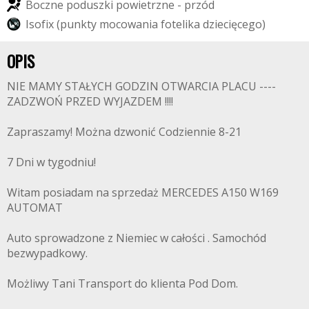
B
o
c
z
n
e
p
o
d
u
s
z
k
i
p
o
w
i
e
t
r
z
n
e
-
p
r
z
ó
d
I
s
o
f
i
x
(
p
u
n
k
t
y
m
o
c
o
w
a
n
i
a
f
o
t
e
l
i
k
a
d
z
i
e
c
i
ę
c
e
g
o
)
OPIS
NIE MAMY STAŁYCH GODZIN OTWARCIA PLACU ----
ZADZWOŃ PRZED WYJAZDEM !!!!
Zapraszamy! Można dzwonić Codziennie 8-21
7 Dni w tygodniu!
Witam posiadam na sprzedaż MERCEDES A150 W169
AUTOMAT
Auto sprowadzone z Niemiec w całości . Samochód
bezwypadkowy.
Możliwy Tani Transport do klienta Pod Dom.