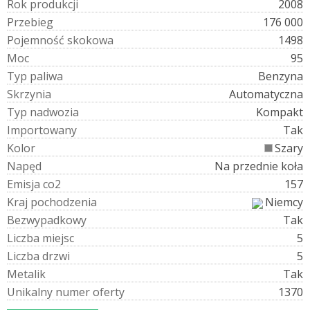
R
o
k
p
r
o
d
u
k
c
j
i
2008
P
r
z
e
b
i
e
g
176 000
P
o
j
e
m
n
o
ś
ć
s
k
o
k
o
w
a
1498
M
o
c
95
T
y
p
p
a
l
i
w
a
Benzyna
S
k
r
z
y
n
i
a
Automatyczna
T
y
p
n
a
d
w
o
z
i
a
Kompakt
I
m
p
o
r
t
o
w
a
n
y
Tak
K
o
l
o
r
Szary
N
a
p
ę
d
Na przednie koła
E
m
i
s
j
a
c
o
2
157
K
r
a
j
p
o
c
h
o
d
z
e
n
i
a
Niemcy
B
e
z
w
y
p
a
d
k
o
w
y
Tak
L
i
c
z
b
a
m
i
e
j
s
c
5
L
i
c
z
b
a
d
r
z
w
i
5
M
e
t
a
l
i
k
Tak
U
n
i
k
a
l
n
y
n
u
m
e
r
o
f
e
r
t
y
1370