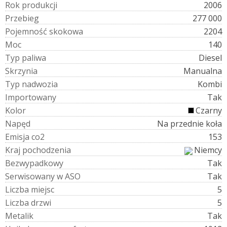
R
o
k
p
r
o
d
u
k
c
j
i
2006
P
r
z
e
b
i
e
g
277 000
P
o
j
e
m
n
o
ś
ć
s
k
o
k
o
w
a
2204
M
o
c
140
T
y
p
p
a
l
i
w
a
Diesel
S
k
r
z
y
n
i
a
Manualna
T
y
p
n
a
d
w
o
z
i
a
Kombi
I
m
p
o
r
t
o
w
a
n
y
Tak
K
o
l
o
r
Czarny
N
a
p
ę
d
Na przednie koła
E
m
i
s
j
a
c
o
2
153
K
r
a
j
p
o
c
h
o
d
z
e
n
i
a
Niemcy
B
e
z
w
y
p
a
d
k
o
w
y
Tak
S
e
r
w
i
s
o
w
a
n
y
w
A
S
O
Tak
L
i
c
z
b
a
m
i
e
j
s
c
5
L
i
c
z
b
a
d
r
z
w
i
5
M
e
t
a
l
i
k
Tak