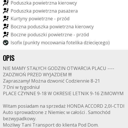
P
o
d
u
s
z
k
a
p
o
w
i
e
t
r
z
n
a
k
i
e
r
o
w
c
y
P
o
d
u
s
z
k
a
p
o
w
i
e
t
r
z
n
a
p
a
s
a
ż
e
r
a
K
u
r
t
y
n
y
p
o
w
i
e
t
r
z
n
e
-
p
r
z
ó
d
B
o
c
z
n
a
p
o
d
u
s
z
k
a
p
o
w
i
e
t
r
z
n
a
k
i
e
r
o
w
c
y
B
o
c
z
n
e
p
o
d
u
s
z
k
i
p
o
w
i
e
t
r
z
n
e
-
p
r
z
ó
d
I
s
o
f
x
(
p
u
n
k
t
y
m
o
c
o
w
a
n
i
a
f
o
t
e
l
i
k
a
d
z
i
e
c
i
ę
c
e
g
o
)
OPIS
NIE MAMY STAŁYCH GODZIN OTWARCIA PLACU ----
ZADZWOŃ PRZED WYJAZDEM !!!!
Zapraszamy! Można dzwonić Codziennie 8-21
7 Dni w tygodniu!
PLACE CZYNNE 9-18 W OKRESIE LETNIK 9-16 ZIMOWYM
Witam posiadam na sprzedaż HONDA ACCORD 2,0I-CTDI
Auto sprowadzone z Niemiec w całości . Samochód
bezwypadkowy.
Możliwy Tani Transport do klienta Pod Dom.