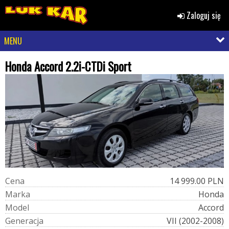
Zaloguj się
MENU
Honda Accord 2.2i-CTDi Sport
C
e
n
a
14 999.00 PLN
M
a
r
k
a
Honda
M
o
d
e
l
Accord
G
e
n
e
r
a
c
j
a
VII (2002-2008)