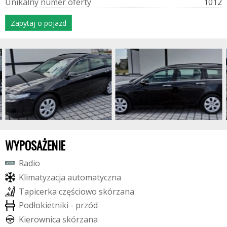
U
n
i
k
a
l
n
y
n
u
m
e
r
o
f
e
r
t
y
1012
Zapytaj o pojazd
WYPOSAŻENIE
R
a
d
i
o
K
l
i
m
a
t
y
z
a
c
j
a
a
u
t
o
m
a
t
y
c
z
n
a
T
a
p
i
c
e
r
k
a
c
z
ę
ś
c
i
o
w
o
s
k
ó
r
z
a
n
a
P
o
d
ł
o
k
i
e
t
n
i
k
i
-
p
r
z
ó
d
K
i
e
r
o
w
n
i
c
a
s
k
ó
r
z
a
n
a