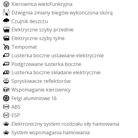
K
i
e
r
o
w
n
i
c
a
w
i
e
l
o
f
u
n
k
c
y
j
n
a
D
ź
w
i
g
n
i
a
z
m
i
a
n
y
b
i
e
g
ó
w
w
y
k
o
ń
c
z
o
n
a
s
k
ó
r
ą
C
z
u
j
n
i
k
d
e
s
z
c
z
u
E
l
e
k
t
r
y
c
z
n
e
s
z
y
b
y
p
r
z
e
d
n
i
e
E
l
e
k
t
r
y
c
z
n
e
s
z
y
b
y
t
y
l
n
e
T
e
m
p
o
m
a
t
L
u
s
t
e
r
k
a
b
o
c
z
n
e
u
s
t
a
w
i
a
n
e
e
l
e
k
t
r
y
c
z
n
i
e
P
o
d
g
r
z
e
w
a
n
e
l
u
s
t
e
r
k
a
b
o
c
z
n
e
L
u
s
t
e
r
k
a
b
o
c
z
n
e
s
k
ł
a
d
a
n
e
e
l
e
k
t
r
y
c
z
n
i
e
S
p
r
y
s
k
i
w
a
c
z
e
r
e
f
e
k
t
o
r
ó
w
W
s
p
o
m
a
g
a
n
i
e
k
i
e
r
o
w
n
i
c
y
F
e
l
g
i
a
l
u
m
i
n
i
o
w
e
1
6
A
B
S
E
S
P
E
l
e
k
t
r
o
n
i
c
z
n
y
s
y
s
t
e
m
r
o
z
d
z
i
a
ł
u
s
i
ł
y
h
a
m
o
w
a
n
i
a
S
y
s
t
e
m
w
s
p
o
m
a
g
a
n
i
a
h
a
m
o
w
a
n
i
a